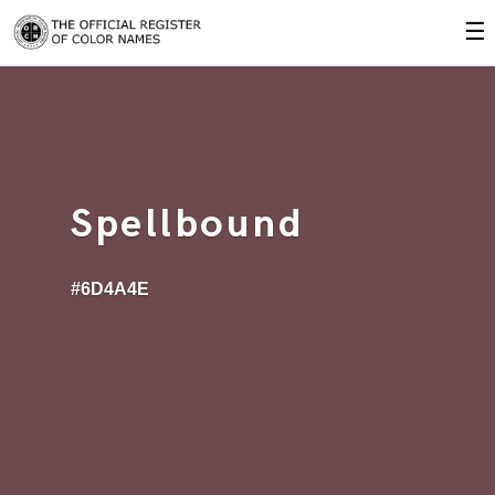
☰
Spellbound
#6D4A4E