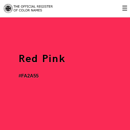
☰
Red Pink
#FA2A55